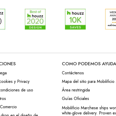
CIONES
COMO PODEMOS AYUDA
rega
Contáctenos
cookies y Privacy
Mapa del sitio para Mobilifici
condiciones de uso
Área restringida
tros
Guías Oficiales
 Comercio
Mobilificio Marchese ships wor
white-glove delivery. Proven e
 drop en el diseño de