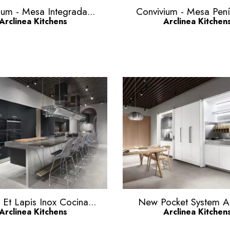
Vista rápida
Vista rápida


ium - Mesa Integrada...
Convivium - Mesa Penín
Arclinea Kitchens
Arclinea Kitchen
Vista rápida
Vista rápida


Et Lapis Inox Cocina...
New Pocket System Ar
Arclinea Kitchens
Arclinea Kitchen