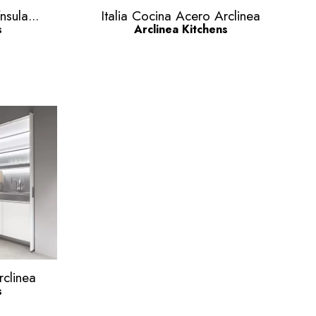
Vista rápida

sula...
Italia Cocina Acero Arclinea
s
Arclinea Kitchens
clinea
s