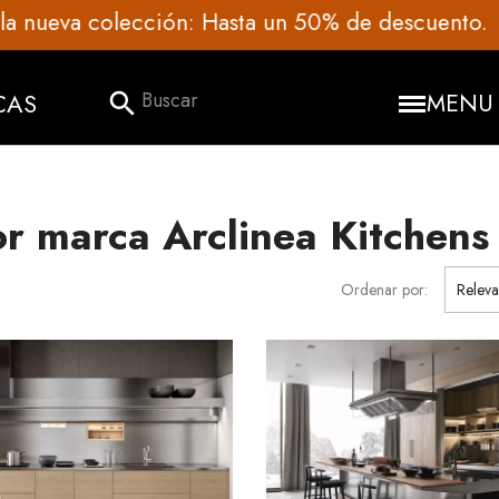
Recibe de inmediato tu presupuesto personalizado
CAS
search
MENU
or marca Arclinea Kitchens
Ordenar por:
Releva