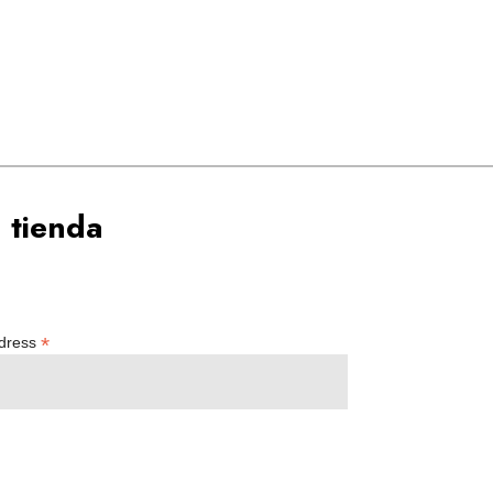
 tienda
*
ddress