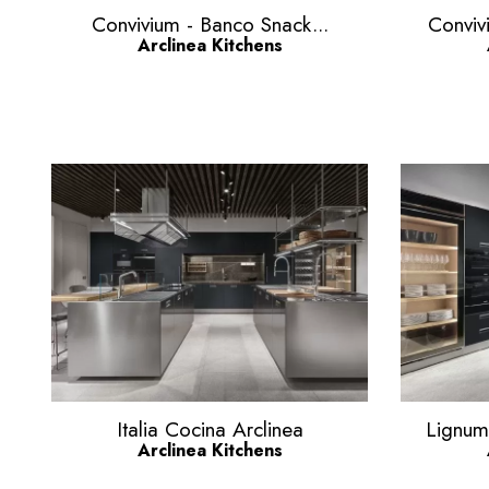
Vista rápida

Convivium - Banco Snack...
Conviv
Arclinea Kitchens
Vista rápida

Italia Cocina Arclinea
Lignum 
Arclinea Kitchens