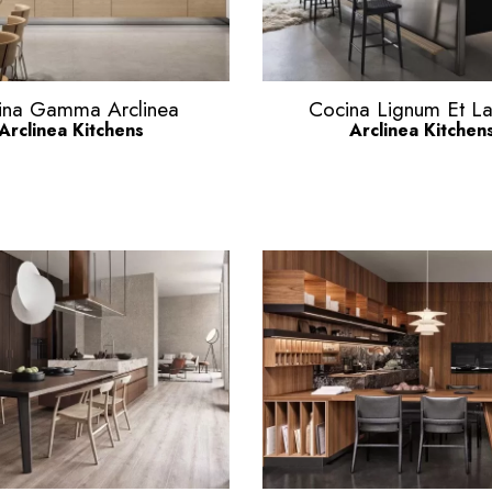
Vista rápida
Vista rápida


ina Gamma Arclinea
Cocina Lignum Et Lap
Arclinea Kitchens
Arclinea Kitchen