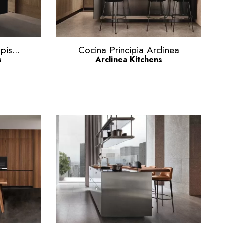
Vista rápida

is...
Cocina Principia Arclinea
s
Arclinea Kitchens