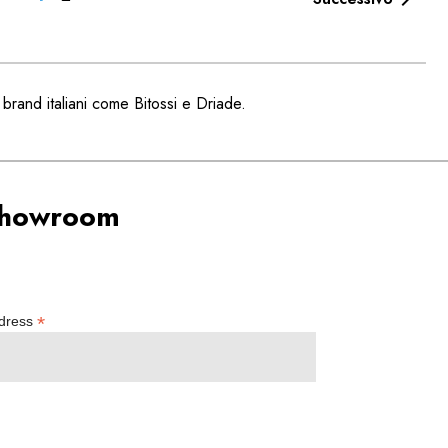

i brand italiani come Bitossi e Driade.
 showroom
*
ddress