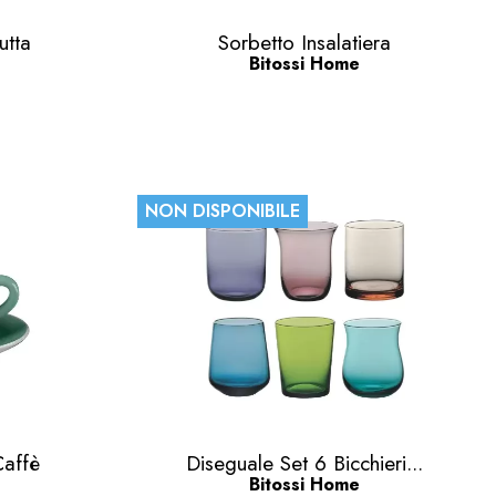
Anteprima

utta
Sorbetto Insalatiera
Bitossi Home
NON DISPONIBILE
Anteprima

Caffè
Diseguale Set 6 Bicchieri...
Bitossi Home