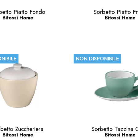
Anteprima
Anteprima


betto Piatto Fondo
Sorbetto Piatto Fr
Bitossi Home
Bitossi Home
NIBILE
NON DISPONIBILE
Anteprima
Anteprima


betto Zuccheriera
Sorbetto Tazzina 
Bitossi Home
Bitossi Home