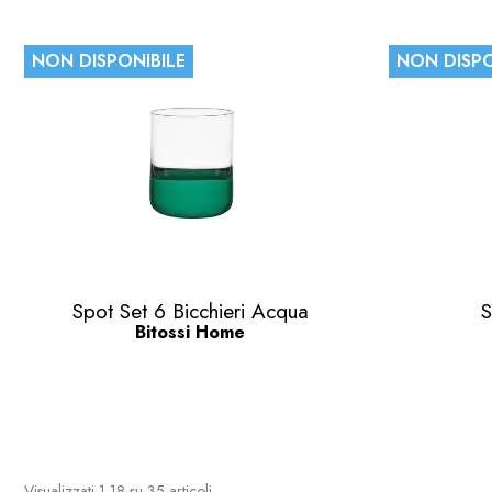
NON DISPONIBILE
NON DISPO
Anteprima

Spot Set 6 Bicchieri Acqua
S
Bitossi Home
Visualizzati 1-18 su 35 articoli