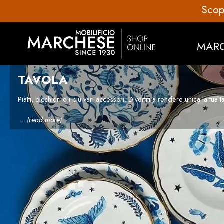
MAR
TAVOLA
Piatti, bicchieri e i più vari accessori. Divertiti a rendere unica la tu
...(read more)