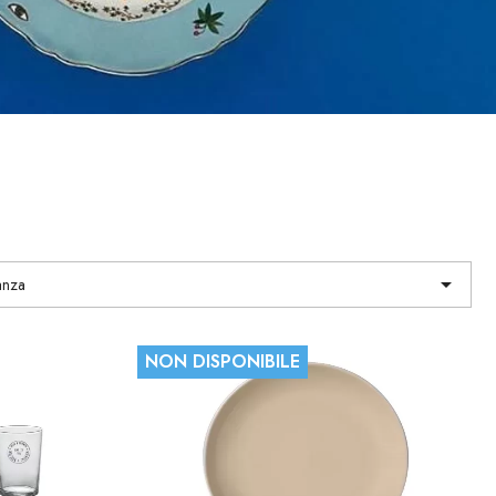

anza
NON DISPONIBILE