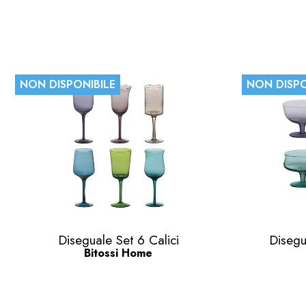
NON DISPONIBILE
NON DISPO
Anteprima

Diseguale Set 6 Calici
Disegu
Bitossi Home