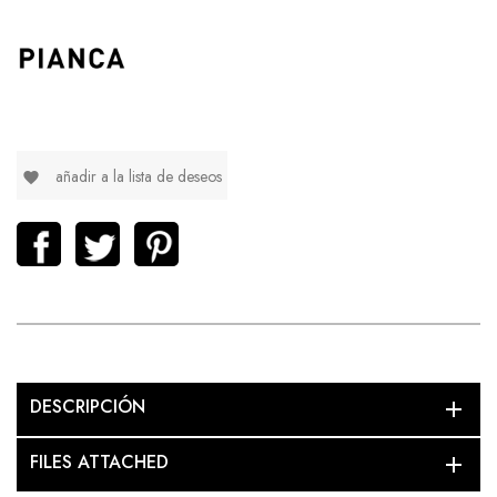
añadir a la lista de deseos
favorite
DESCRIPCIÓN
add
FILES ATTACHED
add