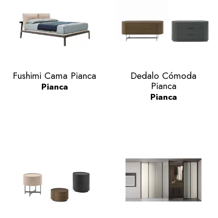
Vista rápida
Vista rápida


Fushimi Cama Pianca
Dedalo Cómoda
Pianca
Pianca
Pianca