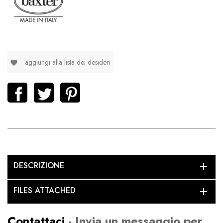
aggiungi alla lista dei desideri
favorite
DESCRIZIONE
add
FILES ATTACHED
add
Contattaci
- Invia un messaggio per