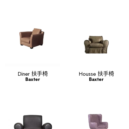
Quick view
Quick view


Diner 扶手椅
Housse 扶手椅
Baxter
Baxter