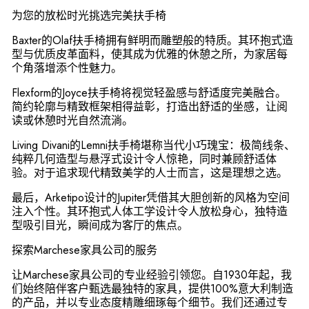
为您的放松时光挑选完美扶手椅
Baxter的Olaf扶手椅拥有鲜明而雕塑般的特质。其环抱式造
型与优质皮革面料，使其成为优雅的休憩之所，为家居每
个角落增添个性魅力。
Flexform的Joyce扶手椅将视觉轻盈感与舒适度完美融合。
简约轮廓与精致框架相得益彰，打造出舒适的坐感，让阅
读或休憩时光自然流淌。
Living Divani的Lemni扶手椅堪称当代小巧瑰宝：极简线条、
纯粹几何造型与悬浮式设计令人惊艳，同时兼顾舒适体
验。对于追求现代精致美学的人士而言，这是理想之选。
最后，Arketipo设计的Jupiter凭借其大胆创新的风格为空间
注入个性。其环抱式人体工学设计令人放松身心，独特造
型吸引目光，瞬间成为客厅的焦点。
探索Marchese家具公司的服务
让Marchese家具公司的专业经验引领您。自1930年起，我
们始终陪伴客户甄选最独特的家具，提供100%意大利制造
的产品，并以专业态度精雕细琢每个细节。我们还通过专