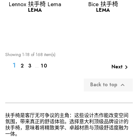
Quick view
Quick view


Lennox 扶手椅 Lema
Bice 扶手椅
LEMA
LEMA
Showing 1-18 of 168 item(s)
1
2
3
10
…
Next

Back to top

扶手椅是客厅无可争议的主角：这些设计杰作能改变空间
氛围，带来真正的舒适体验。选择意大利顶级品牌设计的
扶手椅，意味着将精致美学、卓越材质与顶级舒适度融为
一体。