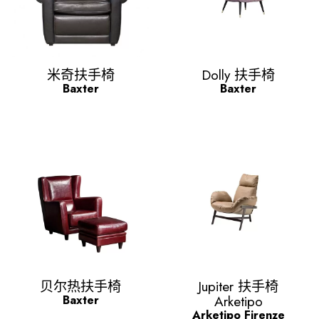
Quick view
Quick view


米奇扶手椅
Dolly 扶手椅
Baxter
Baxter
Quick view
Quick view


贝尔热扶手椅
Jupiter 扶手椅
Arketipo
Baxter
Arketipo Firenze