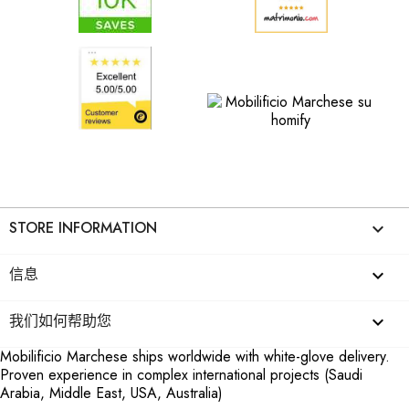
STORE INFORMATION
keyboard_arrow_down
信息

我们如何帮助您

Mobilificio Marchese ships worldwide with white-glove delivery.
Proven experience in complex international projects (Saudi
Arabia, Middle East, USA, Australia)