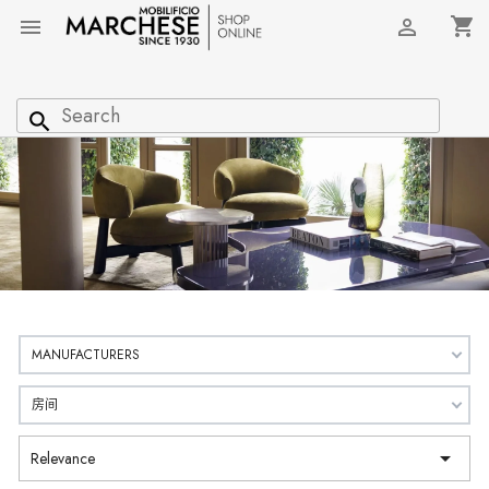
shopping_cart


search
MANUFACTURERS
房间

Relevance