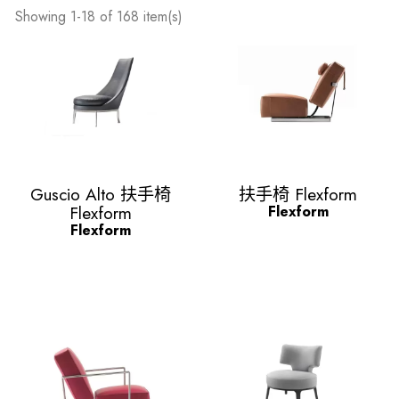
Showing 1-18 of 168 item(s)
Quick view
Quick view


Guscio Alto 扶手椅
扶手椅 Flexform
Flexform
Flexform
Flexform