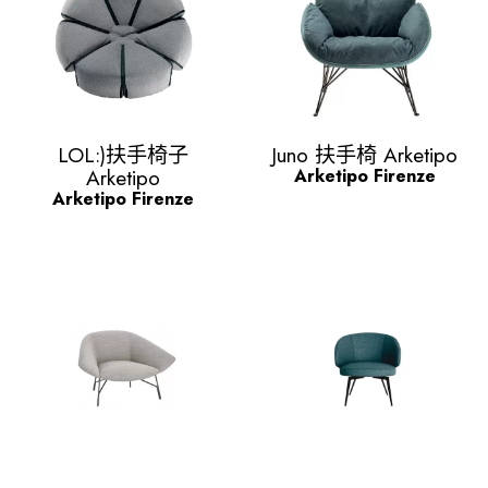
Quick view
Quick view


LOL:)扶手椅子
Juno 扶手椅 Arketipo
Arketipo
Arketipo Firenze
Arketipo Firenze