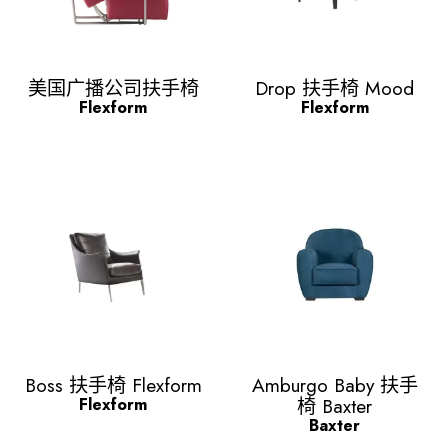
Quick view
Quick view


美国广播公司扶手椅
Drop 扶手椅 Mood
Flexform
Flexform
Quick view
Quick view


Boss 扶手椅 Flexform
Amburgo Baby 扶手
椅 Baxter
Flexform
Baxter