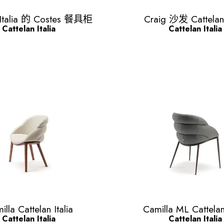
Quick view
Quick view


 Italia 的 Costes 餐具柜
Craig 沙发 Cattelan 
Cattelan Italia
Cattelan Italia
Quick view
Quick view


illa Cattelan Italia
Camilla ML Cattelan 
Cattelan Italia
Cattelan Italia