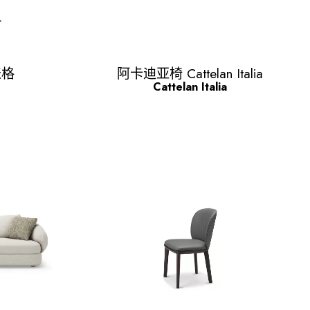
Quick view

 表格
阿卡迪亚椅 Cattelan Italia
Cattelan Italia