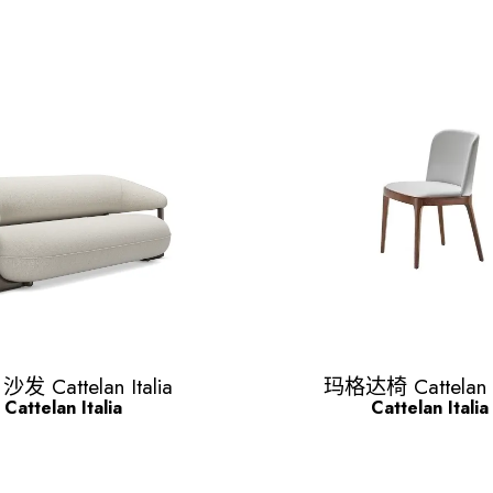
Quick view
Quick view


 沙发 Cattelan Italia
玛格达椅 Cattelan It
Cattelan Italia
Cattelan Italia