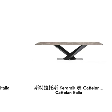
Quick view

alia
斯特拉托斯 Keramik 表 Cattelan...
Cattelan Italia