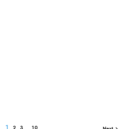
1
2
3
10
…
Next