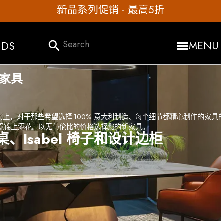
立即获取定制报价
NDS
search
MENU
计家具
风格。事实上，对于那些希望选择 100% 意大利制造、每个细节都精心制作的家
境锦上添花。以无与伦比的价格选择您的新家具。
餐桌、Isabel 椅子和设计边柜
a