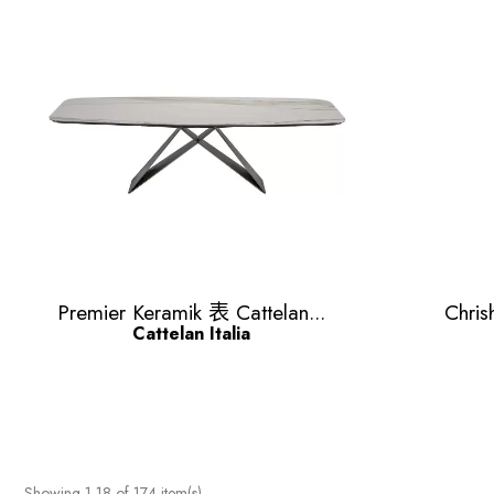
Quick view

Premier Keramik 表 Cattelan...
Chris
Cattelan Italia
Showing 1-18 of 174 item(s)