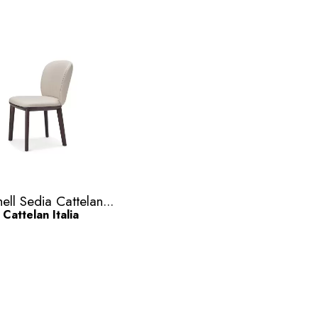
Quick view

hell Sedia Cattelan...
Cattelan Italia