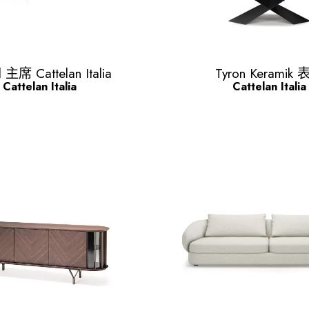
Quick view
Quick view


l 主席 Cattelan Italia
Tyron Keramik
Cattelan Italia
Cattelan Italia