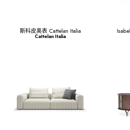
Quick view

斯科皮奥表 Cattelan Italia
Isabe
Cattelan Italia