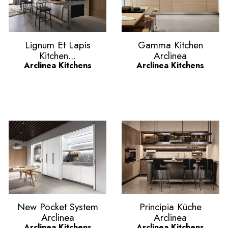
Vorschau
Vorschau


Lignum Et Lapis
Gamma Kitchen
Kitchen...
Arclinea
Arclinea Kitchens
Arclinea Kitchens
Vorschau
Vorschau


New Pocket System
Principia Küche
Arclinea
Arclinea
Arclinea Kitchens
Arclinea Kitchens