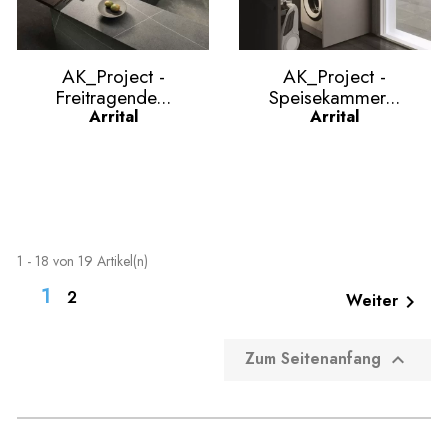
Vorschau
Vorschau


AK_Project -
AK_Project -
Freitragende...
Speisekammer...
Arrital
Arrital
1 - 18 von 19 Artikel(n)
1
2
Weiter

Zum Seitenanfang
