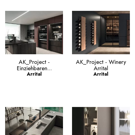
Vorschau
Vorschau


AK_Project -
AK_Project - Winery
Einziehbaren...
Arrital
Arrital
Arrital