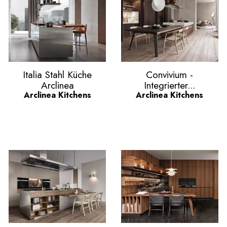
Vorschau
Vorschau


Italia Stahl Küche
Convivium -
Arclinea
Integrierter...
Arclinea Kitchens
Arclinea Kitchens