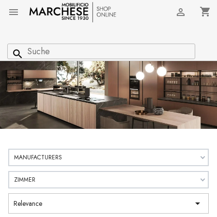
shopping_cart


search
MANUFACTURERS
ZIMMER

Relevance