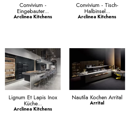
Vorschau
Vorschau


Convivium -
Convivium - Tisch-
Eingebauter...
Halbinsel...
Arclinea Kitchens
Arclinea Kitchens
Vorschau
Vorschau


Lignum Et Lapis Inox
Nautila Kochen Arrital
Küche...
Arrital
Arclinea Kitchens