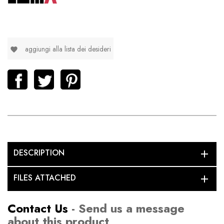
aggiungi alla lista dei desideri
favorite
DESCRIPTION
add
FILES ATTACHED
add
Contact Us
- Send us a message
about this product