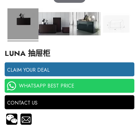
LUNA 抽屉柜
CLAIM YOUR DEAL
WHATSAPP BEST PRICE
CONTACT US