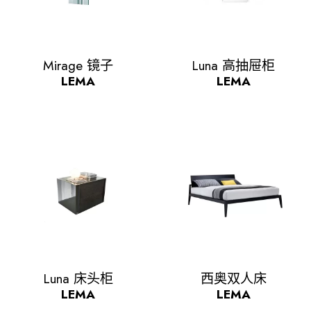
Quick view
Quick view


Mirage 镜子
Luna 高抽屉柜
LEMA
LEMA
Quick view
Quick view


Luna 床头柜
西奥双人床
LEMA
LEMA