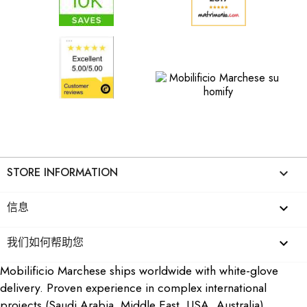
STORE INFORMATION
keyboard_arrow_down
信息

我们如何帮助您

Mobilificio Marchese ships worldwide with white-glove
delivery. Proven experience in complex international
projects (Saudi Arabia, Middle East, USA, Australia)