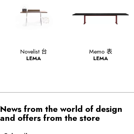
Quick view
Quick view


Novelist 台
Memo 表
LEMA
LEMA
News from the world of design
and offers from the store