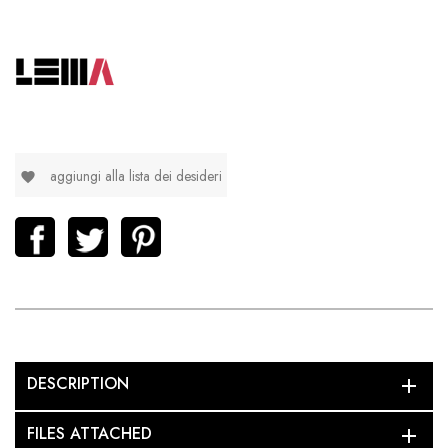
aggiungi alla lista dei desideri
favorite
DESCRIPTION
add
FILES ATTACHED
add