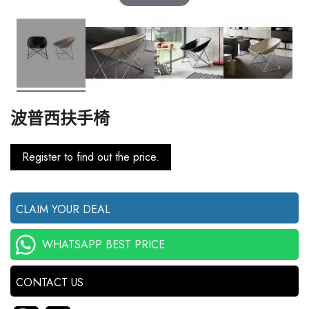
波普西扶手椅
Register to find out the price.
CLAIM YOUR DEAL
WHATSAPP BEST PRICE
CONTACT US