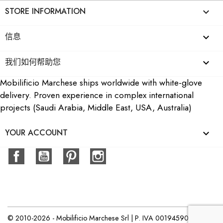
STORE INFORMATION
keyboard_arrow_down
信息

我们如何帮助您

Mobilificio Marchese ships worldwide with white-glove
delivery. Proven experience in complex international
projects (Saudi Arabia, Middle East, USA, Australia)
YOUR ACCOUNT

Facebook
YouTube
Pinterest
Instagram
© 2010-2026 - Mobilificio Marchese Srl | P. IVA 00194590832 -