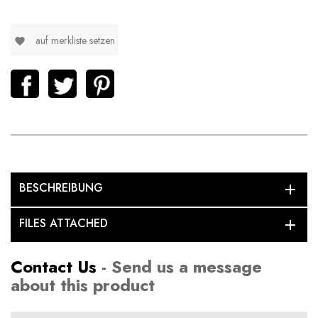
auf merkliste setzen
favorite
BESCHREIBUNG
add
FILES ATTACHED
add
Contact Us
- Send us a message
about this product